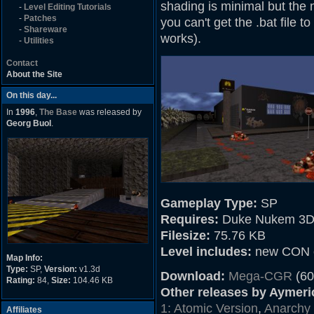
shading is minimal but the map
-
Level Editing Tutorials
-
Patches
you can't get the .bat file t
-
Shareware
works).
-
Utilities
Contact
About the Site
On this day...
In
1996
,
The Base
was released by
Georg Buol
.
Gameplay Type:
SP
Requires:
Duke Nukem 3D
Filesize:
75.76 KB
Level includes:
new CON c
Map Info:
Type:
SP,
Version:
v1.3d
Download:
Mega-CGR
(60
Rating:
84,
Size:
104.46 KB
Other releases by Aymer
1: Atomic Version
,
Anarchy 
Affiliates