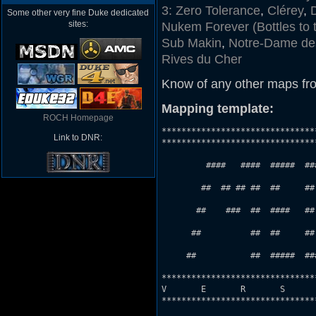
3: Zero Tolerance
,
Clérey
,
Some other very fine Duke dedicated
sites:
Nukem Forever (Bottles to 
Sub Makin
,
Notre-Dame de
Rives du Cher
Know of any other maps fr
Mapping template:
ROCH Homepage
*****************************************************************************
*****************************************************************************        
                                                                 
         ####   ####  #####  #######      #####        LLLLL  LLLLL  LLLLL           
                                                                     
        ##  ## ## ##  ##     ##          ##  ##        L      L      L   L           
                         
       ##    ###  ##  ####   ##   ##    ##   ##        L      L  LL  LLLL            
                  
      ##          ##  ##     ##    #   ########        L      L   L  L   L           
                                        
     ##           ##  #####  #######  ##     ##        LLLLL  LLLLL  L   L           
                                                         
*****************************************************************************
V	E	R	S	I	O	N	                2 . 0
*****************************************************************************


============ Niveau pour DUKE NUKEM 3D réalisé par Aymeric Nocus ============

Comment lancer le niveau
------------------------

Copiez tous les fichiers joints (CGR20.CON, CGR20.MID, CGR20.MAP,
CGR20.DMO et CGR20.BAT) dans votre répertoire de jeu Duke Nukem 3D.
Ceci fait, lancez CGR20.BAT. Après un court instant le jeu sera lancé,
sélectionnez le premier épisode "L.A Meltdown" et validez pour lancer le
niveau. Si vous voulez quitter le jeu utilisez impérativement la fonction
QUIT GAME sous peine de ne plus pouvoir jouer au premier niveau original de
Duke Nukem 3D ultérieurement et de planter les démos à l'écran du titre.

=============================================================================
Titre                   : Méga-CGR version 2.0
Achevé le               : Vendredi 28 février 2003
Nom du fichier          : CGR20.MAP (nouvelle version de MEGACGR.MAP)
Auteur                  : Aymeric Nocus
Adresse E-Mail          : -
Description du niveau   : Ce niveau est la version 2.0 du MEGACGR.MAP que
			  j'ai conçu il y a pas mal de temps maintenant,
			  6 mois pour être plus précis (voir rubrique "Notes"
			  un peu plus bas dans ce fichier). Il se déroule
			  dans un Mac Donald's (avec un grand parking autour)
			  et un très vaste complexe de cinéma : le Méga-CGR.
			  Pour créer ce niveau je me suis très fortement
			  inspiré du Méga-CGR de Tours et du Mac Do juste à
			  côté, mais attention, ce n'est pas censé en être
			  une copie conforme comme mes autres niveaux basés
			  sur des lieux réels, je m'en suis simplement
			  inspiré, alors si vous connaissez les lieux inutile
			  de me dire que le couloir à l'entrée est trop
			  étroit de deux centimètres et demie JE M'EN FOUS !
			  Bien qu'à la base ces endroits soient réels, j'en
			  ai juste tiré l'idée originale, le plan du niveau
			  est intégralement né de mon cerveau torturé de
			  grand malade mental évadé de l'asile, et optimisé
			  pour le FUN ! Enjoy...
Remerciements à         : Brett Gmoser, Stephen Itterheim et Klaus Breuer
                          pour leurs FAQ et 3D Realms pour avoir joint un
			  éditeur de niveaux directement sur le CD de
                          Duke Nukem 3D.
=============================================================================
* Information sur le jeu *

Episode et niveau n°    : Episode 1, niveau 1
Mode Un Joueur          : Oui (ce niveau a été conçu pour ce mode)
Mode Coopération	: Oui mais non testé
Mode Dukematch          : Oui mais non testé
Modes de difficulté     : Non intégrés
Nouveaux effets sonores : Non
Nouvelles musiques      : Oui
Nouveaux graphismes     : Non (ma version de EditArt refuse de fonctionner)
Nouveaux fichiers .CON  : Oui
Demos jointes           : Oui, une qui dure sept minutes douze secondes
			  et qui montre comment finir le niveau. Elle se
			  lance automatiquement à l'écran du titre. J'en
			  avais marre de l'écran vert par défaut qui apparaît
			  quand aucune démo n'est activée.

* Constr
Link to DNR: