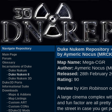
Navigate Repository
Duke Nukem Repository 
by Aymeric Nocus (MRCK
Main Page
Forum
Map Name:
Mega-CGR
Glossary
Incarnations of Duke
Author:
Aymeric Nocus (
-
Duke Nukum
Released:
28th February 
-
Duke Nukem II
-
Duke Nukem 3D
Rating:
90
Duke3D Ports
Informational Suite
Review
by
Kim Robinson
o
Downloads
-
Maps & Addons
A large cinema complex wit
-
Map Listings
and fun factor are all prett
-
Custom ART
-
Custom CONs
the street in case you get 
-
EDuke32 Mods